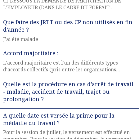
CI-DESSOUS LA DEMANDE DE PARTICIPATION DE
L’EMPLOYEUR (DANS LE CADRE DU FORFAIT
MOBILITÉS DURABLES) AU REMBOURSEMENT
FORFAITAIRE DES TRAJETS DE COVOITURAGE
Que faire des JRTT ou des CP non utilisés en fin
d’année ?
J'ai été malade :
Accord majoritaire :
L'accord majoritaire est l'un des différents types
d'accords collectifs (pris entre les organisations
syndicales représentant les salariés et les organisations
patronales représentant l'employeur). Comme son nom
Quelle est la procédure en cas d’arrêt de travail
l'indique, l'accord majoritaire est un accord collectif
- maladie, accident de travail, trajet ou
devant être signé par un ou plusieurs syndicats
prolongation ?
représentant au moins 50 %
A quelle date est versée la prime pour la
médaille du travail ?
Pour la session de juillet, le versement est effectué en