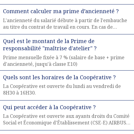
Comment calculer ma prime d’ancienneté ?
L'ancienneté du salarié débute à partir de l'embauche
au titre du contrat de travail en cours. En cas de
mutation concertée, l'ancienneté débute à partir de la
d'embauche dans la première société.
Quel est le montant de la Prime de
responsabilité "maîtrise d'atelier" ?
Prime mensuelle fixée à 7 % (salaire de base + prime
d'ancienneté, jusqu'à classe E10)
Quels sont les horaires de la Coopérative ?
La Coopérative est ouverte du lundi au vendredi de
8H30 à 16H30.
Qui peut accéder à la Coopérative ?
La Coopérative est ouverte aux ayants droits du Comité
Social et Économique d'Établissement (CSE-E) AIRBUS
ATLANTIC MdB et AIRBUS ATLANTIC NZ ainsique les