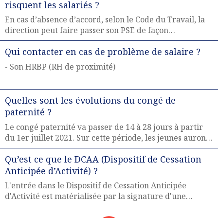
risquent les salariés ?
En cas d’absence d’accord, selon le Code du Travail, la
direction peut faire passer son PSE de façon
unilatérale. Cela signifie que l’entreprise a pour seule
Qui contacter en cas de problème de salaire ?
contrainte de respecter le cadre de la loi et n’est plus
tenue de respecter ses propositions évoquées lors des
- Son HRBP (RH de proximité)
négociations avec les syndicats. Les salariés sont donc
les principaux perdants en cas de la non-signature d’un
accord.
Quelles sont les évolutions du congé de
paternité ?
Le congé paternité va passer de 14 à 28 jours à partir
du 1er juillet 2021. Sur cette période, les jeunes auront
l'obligation de prendre 7 jours et ce, immédiatement
Qu’est ce que le DCAA (Dispositif de Cessation
après la naissance de leur enfant.
Anticipée d’Activité) ?
L'entrée dans le Dispositif de Cessation Anticipée
d'Activité est matérialisée par la signature d'une
rupture d'un commun accord du contrat de travail par
le salarié et l'Entreprise. ... A cette date, l'entreprise lui