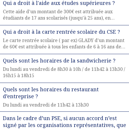
retraités dépendants du CSE-E.
Qui a droit à l'aide aux études supérieures ?
Cette aide d'un montant de 300€ est attribuée aux
étudiants de 17 ans scolarisés (jusqu'à 25 ans), en
études supérieures (après BAC) avec justificatif du
certificat de scolarité, pour les enfants de salariés en
Qui a droit à la carte rentrée scolaire du CSE ?
CDI Airbus Atlantic MdB.
Le carte rentrée scolaire ( par ex) GLADY d'un montant
de 60€ est attribuée à tous les enfants de 6 à 16 ans de
salarié en CDI Airbus Atlantic MdB.
Quels sont les horaires de la sandwicherie ?
Du lundi au vendredi de 8h30 à 10h / de 11h42 à 13h30 /
16h15 à 18h15
Quels sont les horaires du restaurant
d’entreprise ?
Du lundi au vendredi de 11h42 à 13h30
Dans le cadre d’un PSE, si aucun accord n’est
signé par les organisations représentatives, que